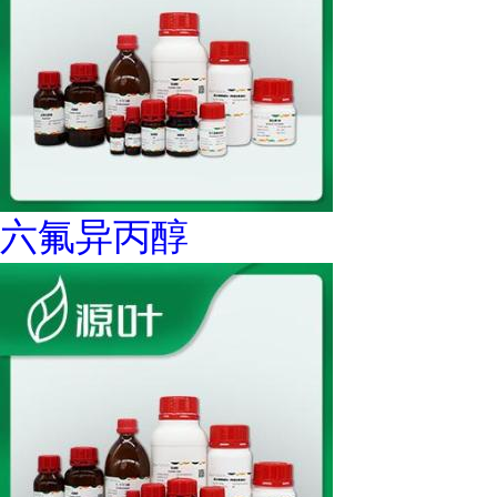
六氟异丙醇