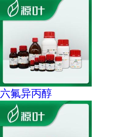
六氟异丙醇