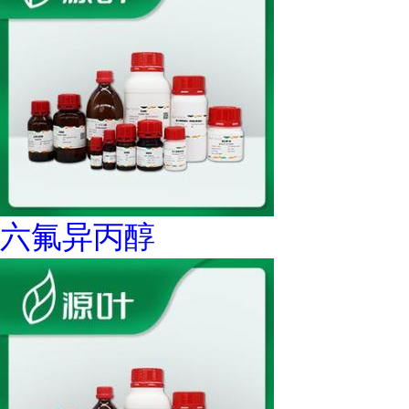
六氟异丙醇