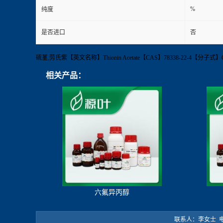
%
纯度
是否进口
否
硫堇,劳氏紫【英文名称】Thionin Acetate【CAS】78338-22-4【分子
相关产品：
六氟异丙醇
联系人：李女士 电 话：