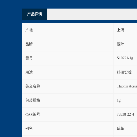
产品详请
产地
上海
品牌
源叶
S19221-1g
货号
用途
科研实验
Thionin Aceta
英文名称
1g
包装规格
78338-22-4
CAS编号
别名
硫堇