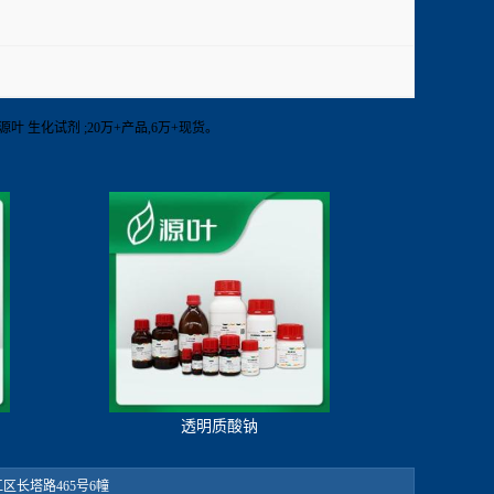
;; 源叶 生化试剂 ;20万+产品,6万+现货。
透明质酸钠
：松江区长塔路465号6幢