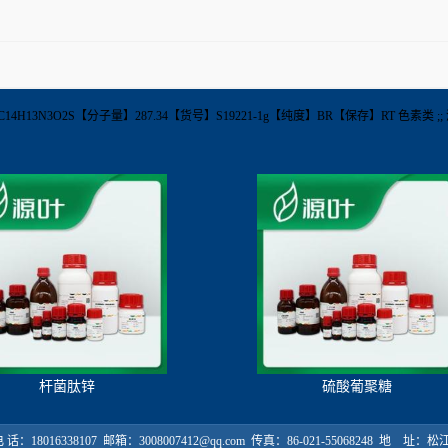
式】C14H13N3O2S【分子量】287.34【货号】S19221-1g【纯度】BR【保存】RT 色素类 
杆菌肽锌
硫酸葡聚糖
18016338107 邮箱：3008007412@qq.com 传真：86-021-55068248 地 址