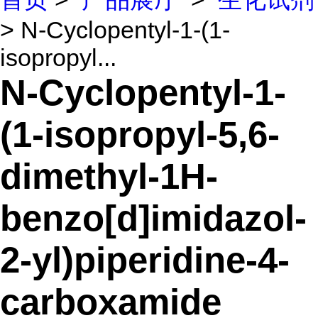
> N-Cyclopentyl-1-(1-
isopropyl...
N-Cyclopentyl-1-
(1-isopropyl-5,6-
dimethyl-1H-
benzo[d]imidazol-
2-yl)piperidine-4-
carboxamide