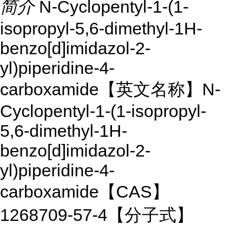
简介
N-Cyclopentyl-1-(1-
isopropyl-5,6-dimethyl-1H-
benzo[d]imidazol-2-
yl)piperidine-4-
carboxamide【英文名称】N-
Cyclopentyl-1-(1-isopropyl-
5,6-dimethyl-1H-
benzo[d]imidazol-2-
yl)piperidine-4-
carboxamide【CAS】
1268709-57-4【分子式】