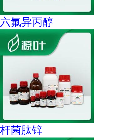
六氟异丙醇
杆菌肽锌