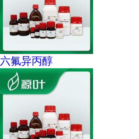
六氟异丙醇