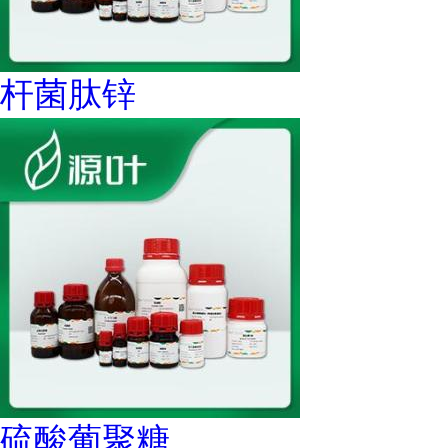
杆菌肽锌
硫酸葡聚糖