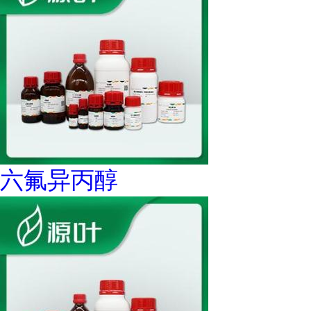
六氟异丙醇