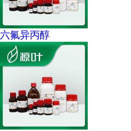
六氟异丙醇