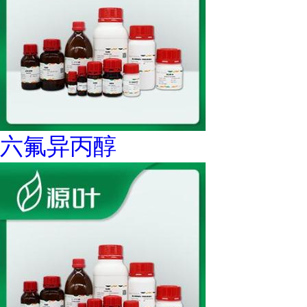
六氟异丙醇