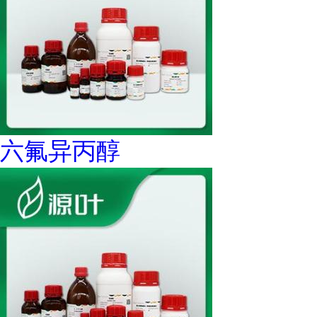
六氟异丙醇