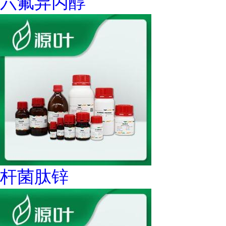
六氟异丙醇
杆菌肽锌