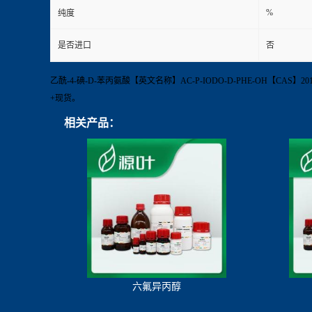
%
纯度
是否进口
否
乙酰-4-碘-D-苯丙氨酸【英文名称】AC-P-IODO-D-PHE-OH【CAS】20
+现货。
相关产品：
六氟异丙醇