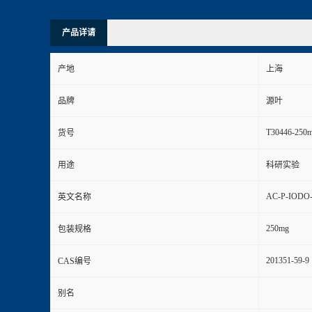
产品详请
产地
上海
品牌
源叶
T30446-250
货号
用途
科研实验
AC-P-IODO
英文名称
250mg
包装规格
201351-59-9
CAS编号
别名