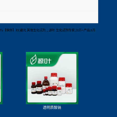
度】98%【保存】RT;避光 其他生化试剂 ;; 源叶 生化试剂专家;20万+产品,6万
透明质酸钠