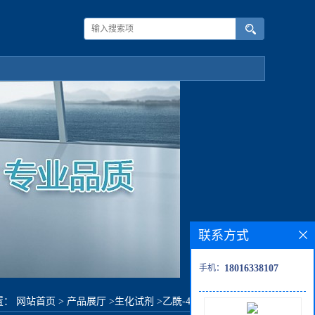
联系方式
手机：
18016338107
置：
网站首页
>
产品展厅
>
生化试剂
>
乙酰-4-碘-D-苯丙氨酸