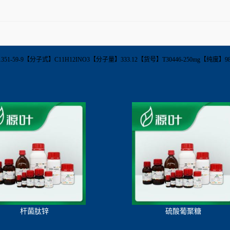
1351-59-9【分子式】C11H12INO3【分子量】333.12【货号】T30446-250mg【纯
杆菌肽锌
硫酸葡聚糖