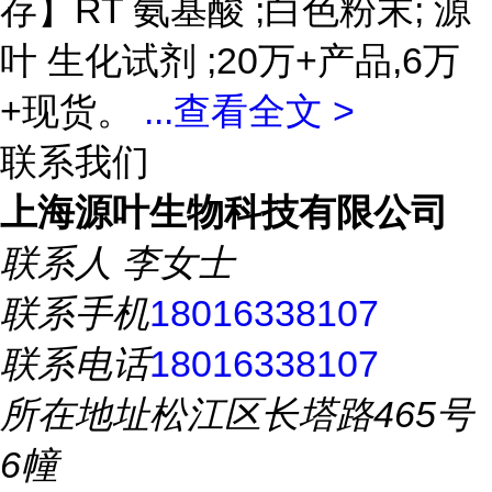
存】RT 氨基酸 ;白色粉末; 源
叶 生化试剂 ;20万+产品,6万
+现货。
...
查看全文 >
联系我们
上海源叶生物科技有限公司
联系人
李女士
联系手机
18016338107
联系电话
18016338107
所在地址
松江区长塔路465号
6幢