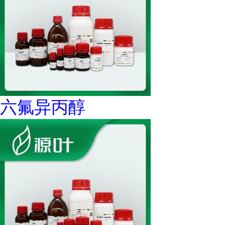
六氟异丙醇