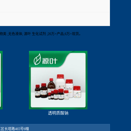
合物类 ;无色液体; 源叶 生化试剂 ;20万+产品,6万+现货。
透明质酸钠
：松江区长塔路465号6幢