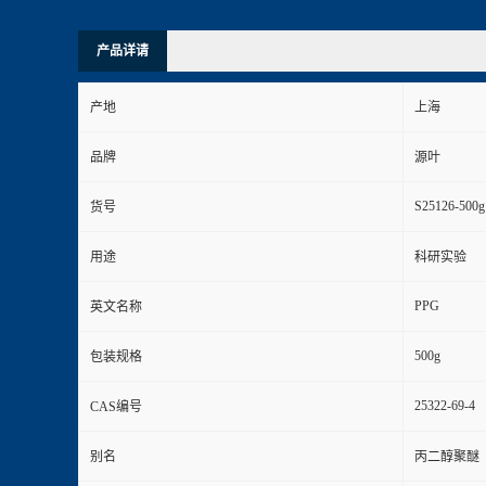
产品详请
产地
上海
品牌
源叶
S25126-500g
货号
用途
科研实验
PPG
英文名称
500g
包装规格
25322-69-4
CAS编号
别名
丙二醇聚醚