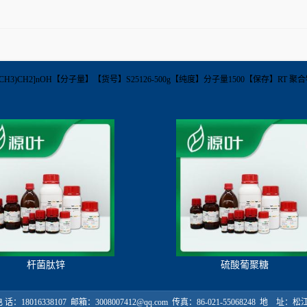
(CH3)CH2]nOH【分子量】【货号】S25126-500g【纯度】分子量1500【保存】RT 聚
杆菌肽锌
硫酸葡聚糖
18016338107 邮箱：3008007412@qq.com 传真：86-021-55068248 地 址