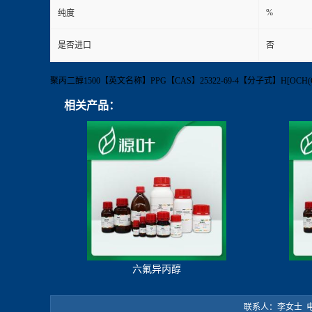
%
纯度
是否进口
否
聚丙二醇1500【英文名称】PPG【CAS】25322-69-4【分子式】H[OCH
相关产品：
六氟异丙醇
联系人：李女士 电 话：