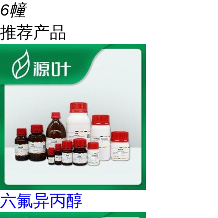
6幢
推荐产品
六氟异丙醇