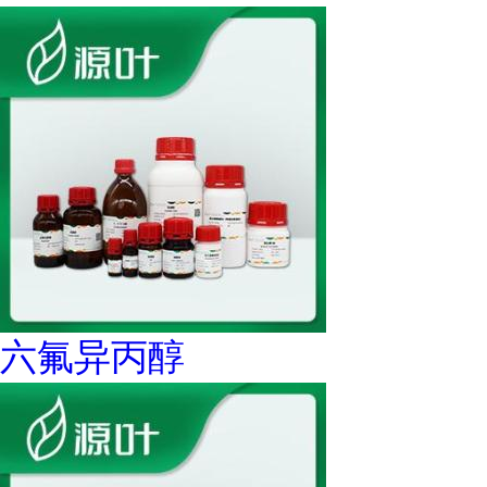
六氟异丙醇