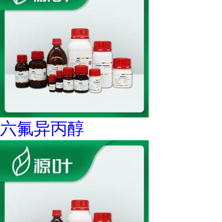
六氟异丙醇