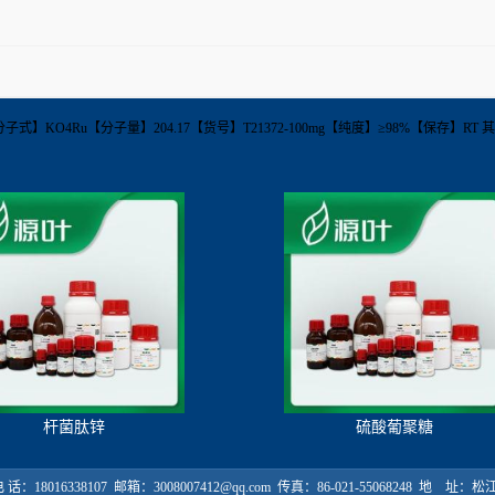
8-50-4【分子式】KO4Ru【分子量】204.17【货号】T21372-100mg【纯度】≥98%【保存】
杆菌肽锌
硫酸葡聚糖
18016338107 邮箱：3008007412@qq.com 传真：86-021-55068248 地 址