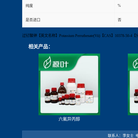
%
纯度
是否进口
否
过钌酸钾【英文名称】Potassium Perruthenate(Vii)【CAS】1037
相关产品：
六氟异丙醇
联系人：李女士 电 话：