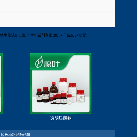
RT 其他生化试剂 ;; 源叶 生化试剂专家;20万+产品,6万+现货。
透明质酸钠
：松江区长塔路465号6幢