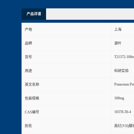
产品详请
产地
上海
品牌
源叶
T21372-100
货号
用途
科研实验
Potassium Per
英文名称
100mg
包装规格
10378-50-4
CAS编号
别名
高钌(VII)酸