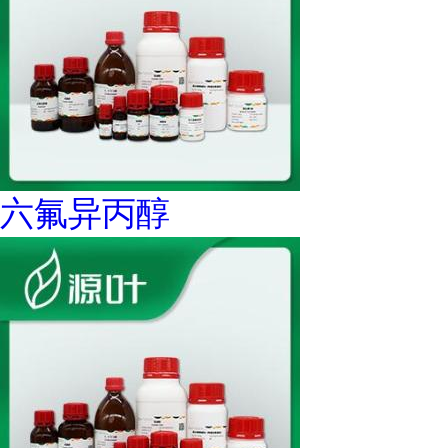
六氟异丙醇