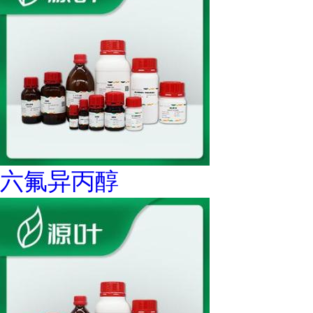
六氟异丙醇