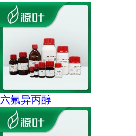
六氟异丙醇