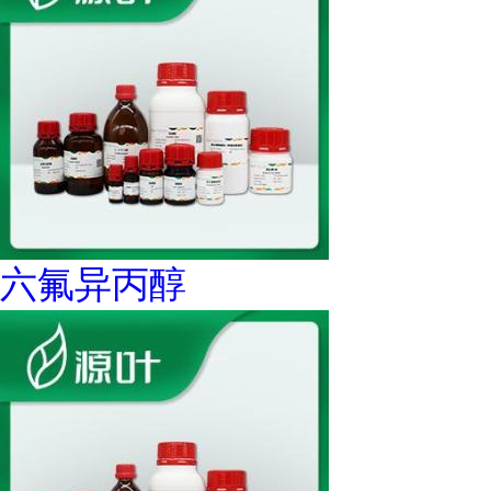
六氟异丙醇