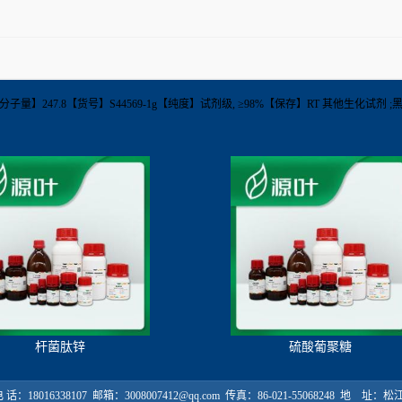
Ag2S【分子量】247.8【货号】S44569-1g【纯度】试剂级, ≥98%【保存】RT 其他生化试
杆菌肽锌
硫酸葡聚糖
18016338107 邮箱：3008007412@qq.com 传真：86-021-55068248 地 址