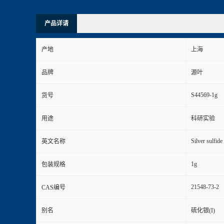
产品详请
产地
上海
品牌
源叶
S44569-1g
货号
用途
科研实验
Silver sulfide
英文名称
1g
包装规格
21548-73-2
CAS编号
别名
硫化银(I)