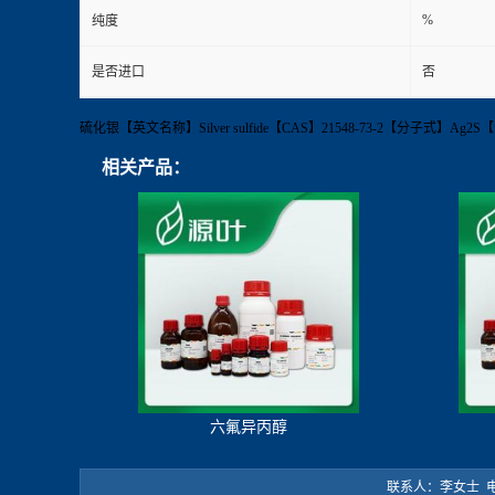
%
纯度
是否进口
否
硫化银【英文名称】Silver sulfide【CAS】21548-73-2【分子式】
相关产品：
六氟异丙醇
联系人：李女士 电 话：