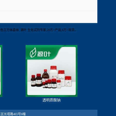
剂 ;黑色立方体晶体; 源叶 生化试剂专家;20万+产品,6万+现货。
透明质酸钠
：松江区长塔路465号6幢