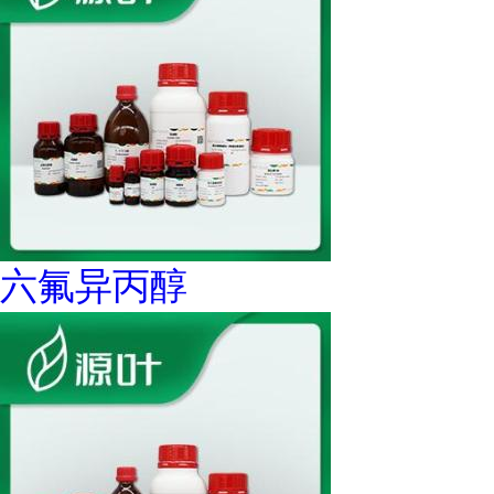
六氟异丙醇