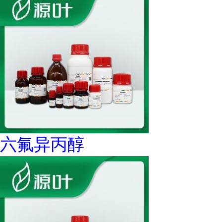
六氟异丙醇