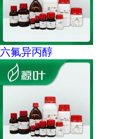
六氟异丙醇