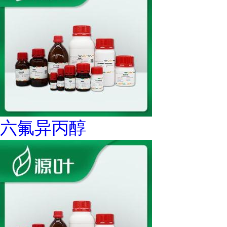
六氟异丙醇