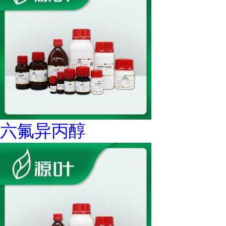
六氟异丙醇