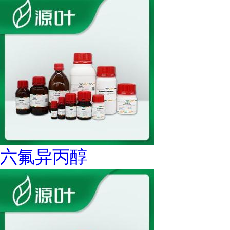
六氟异丙醇