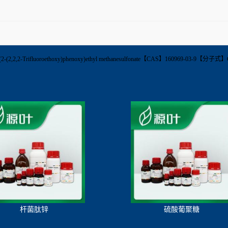
【英文名称】2-(2-(2,2,2-Trifluoroethoxy)phenoxy)ethyl methanesulfonate【CAS】16
杆菌肽锌
硫酸葡聚糖