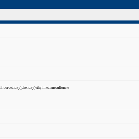
rifluoroethoxy)phenoxy)ethyl methanesulfonate