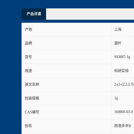
产品详请
产地
上海
品牌
源叶
S83687-1g
货号
用途
科研实验
2-(2-(2,2,2-T
英文名称
1g
包装规格
160969-03-9
CAS编号
别名
西洛多辛B