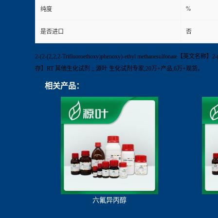
%
纯度
是否进口
否
2-(2-(2,2,2-Trifluoroethoxy)phenoxy)-ethyl methanesulfonate
存】RT 其他生化试剂 ;; 源叶 生化试剂专家;20万+产品,6万+现货。
相关产品：
六氟异丙醇