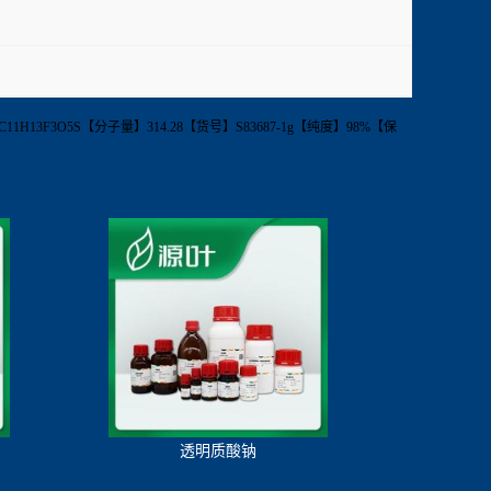
0969-03-9【分子式】C11H13F3O5S【分子量】314.28【货号】S83687-1g【纯度】98%【保
透明质酸钠