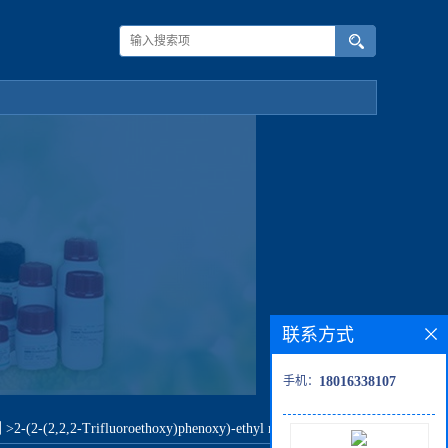
联系方式
手机：
18016338107
剂
>
2-(2-(2,2,2-Trifluoroethoxy)phenoxy)-ethyl methanesulfonate