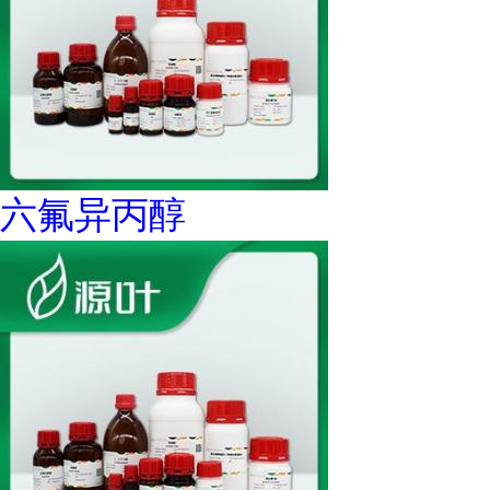
六氟异丙醇