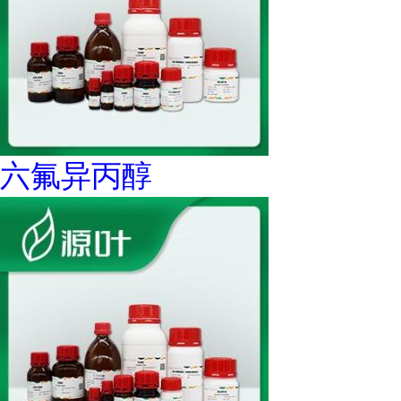
六氟异丙醇