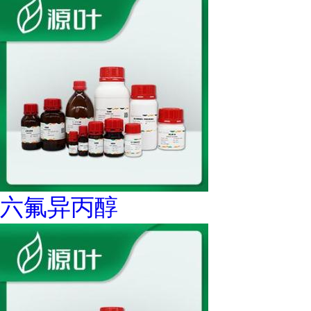
六氟异丙醇