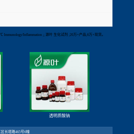
nology/Inflammation ;; 源叶 生化试剂 ;20万+产品,6万+现货。
透明质酸钠
：松江区长塔路465号6幢