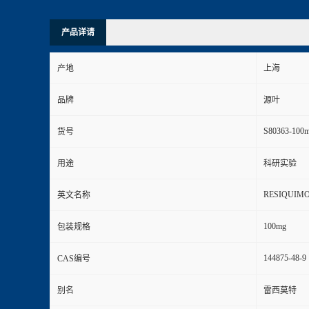
产品详请
产地
上海
品牌
源叶
S80363-100
货号
用途
科研实验
RESIQUIM
英文名称
100mg
包装规格
144875-48-9
CAS编号
别名
雷西莫特