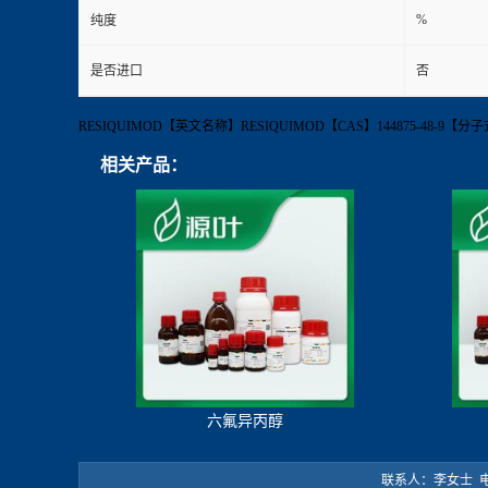
%
纯度
是否进口
否
RESIQUIMOD【英文名称】RESIQUIMOD【CAS】144875-48-9【分子式】
相关产品：
六氟异丙醇
联系人：李女士 电 话：