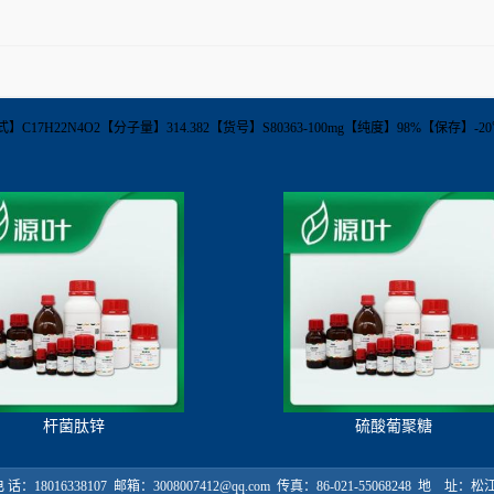
C17H22N4O2【分子量】314.382【货号】S80363-100mg【纯度】98%【保存】-20℃ Immu
杆菌肽锌
硫酸葡聚糖
18016338107 邮箱：3008007412@qq.com 传真：86-021-55068248 地 址