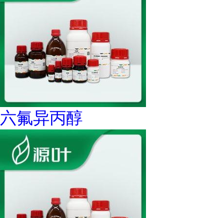
六氟异丙醇