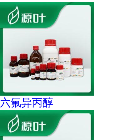
六氟异丙醇