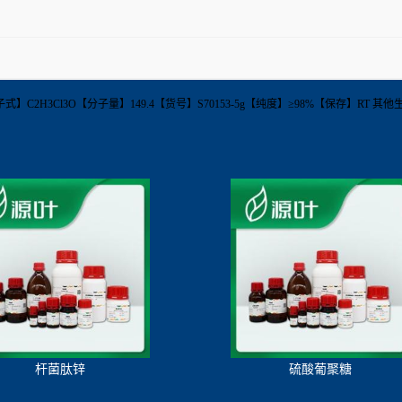
5-20-8【分子式】C2H3Cl3O【分子量】149.4【货号】S70153-5g【纯度】≥98%【保存】
杆菌肽锌
硫酸葡聚糖