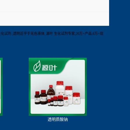
RT 其他生化试剂 ;透明近乎于无色液体; 源叶 生化试剂专家;20万+产品,6万+现
透明质酸钠