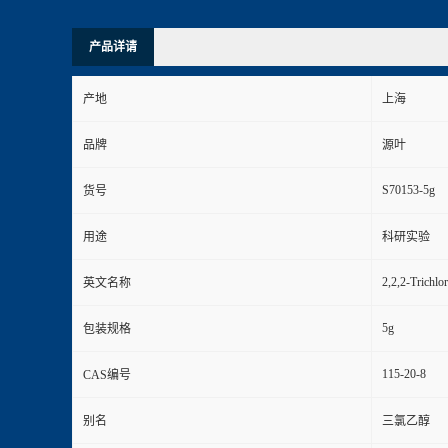
产品详请
产地
上海
品牌
源叶
S70153-5g
货号
用途
科研实验
2,2,2-Trichlo
英文名称
5g
包装规格
115-20-8
CAS编号
别名
三氯乙醇