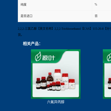
%
纯度
是否进口
否
2,2,2-三氯乙醇【英文名称】2,2,2-Trichloroethanol【CAS】11
货。
相关产品：
六氟异丙醇