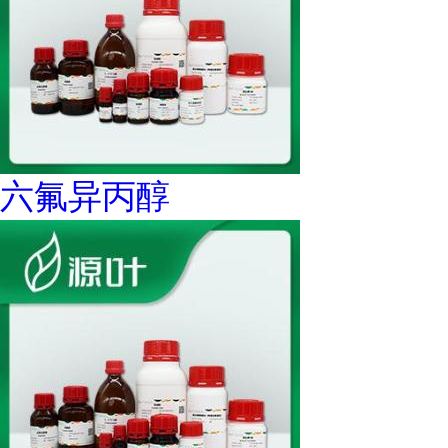
六氟异丙醇