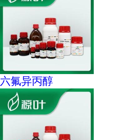
六氟异丙醇