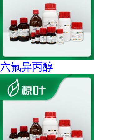
六氟异丙醇