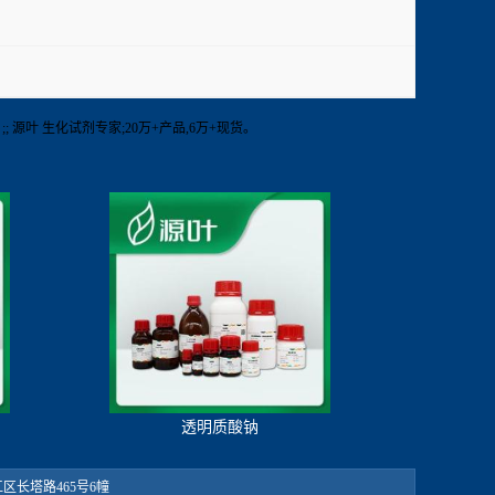
剂 ;; 源叶 生化试剂专家;20万+产品,6万+现货。
透明质酸钠
：松江区长塔路465号6幢