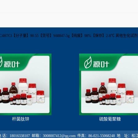
分子式】C4H7Cl【分子量】90.55【货号】S68847-5g【纯度】98%【保存】2-8℃ 其他生化试
杆菌肽锌
硫酸葡聚糖
18016338107 邮箱：3008007412@qq.com 传真：86-021-55068248 地 址