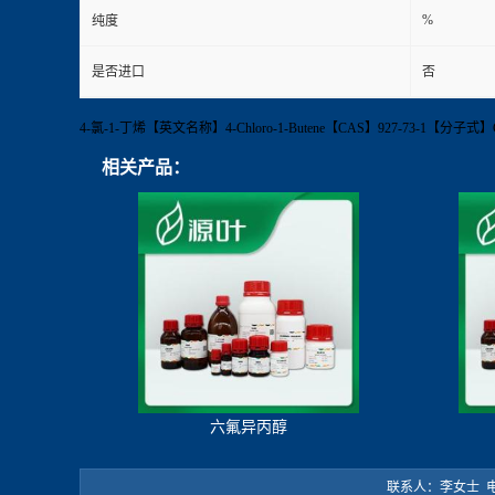
%
纯度
是否进口
否
4-氯-1-丁烯【英文名称】4-Chloro-1-Butene【CAS】927-73-1【
相关产品：
六氟异丙醇
联系人：李女士 电 话：