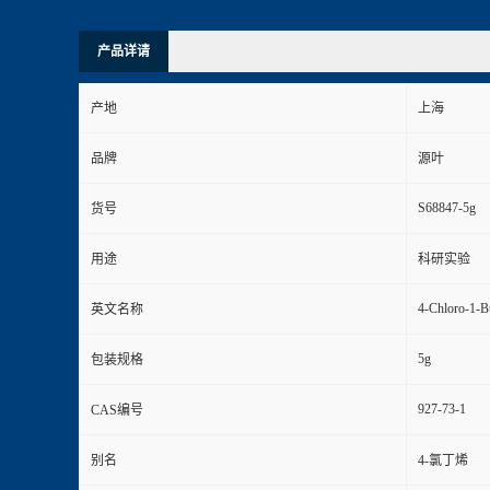
产品详请
产地
上海
品牌
源叶
S68847-5g
货号
用途
科研实验
4-Chloro-1-B
英文名称
5g
包装规格
927-73-1
CAS编号
别名
4-氯丁烯