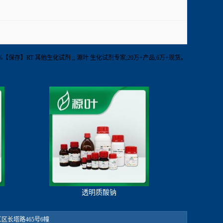
纯度】98%【保存】RT 其他生化试剂 ;; 源叶 生化试剂专家;20万+产品,6万+现货。
透明质酸钠
：松江区长塔路465号6幢