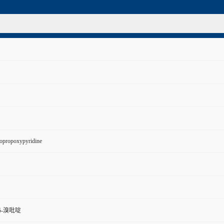
opropoxypyridine
5-溴吡啶