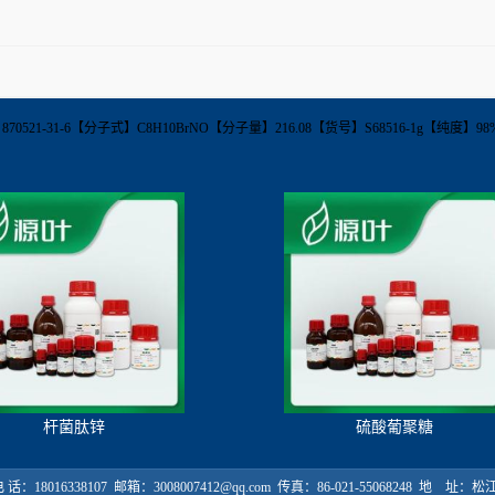
【CAS】870521-31-6【分子式】C8H10BrNO【分子量】216.08【货号】S68516-1g【
杆菌肽锌
硫酸葡聚糖
18016338107 邮箱：3008007412@qq.com 传真：86-021-55068248 地 址