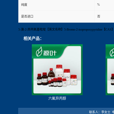
%
纯度
是否进口
否
5-溴-2-异丙氧基吡啶【英文名称】5-Bromo-2-isopropoxypyridine
相关产品：
六氟异丙醇
联系人：李女士 电 话：