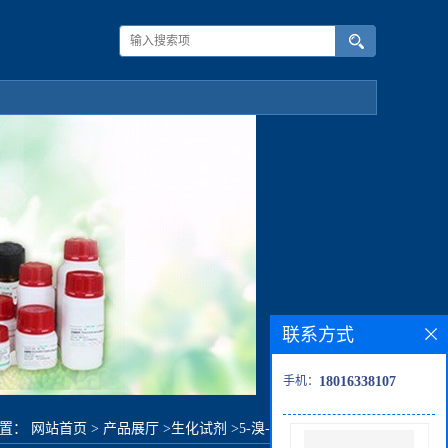
联系方式
手机：
18016338107
位置：
网站首页
>
产品展厅
>
生化试剂
>
5-溴-2-异丙氧基吡啶