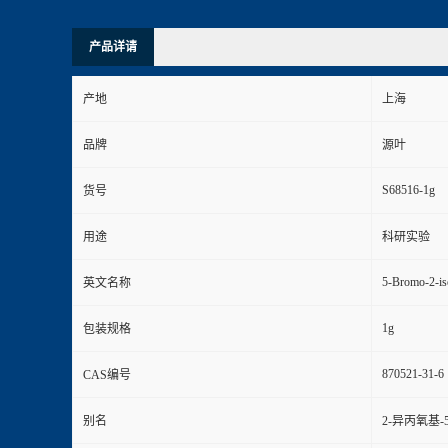
产品详请
产地
上海
品牌
源叶
S68516-1g
货号
用途
科研实验
5-Bromo-2-is
英文名称
1g
包装规格
870521-31-6
CAS编号
别名
2-异丙氧基-