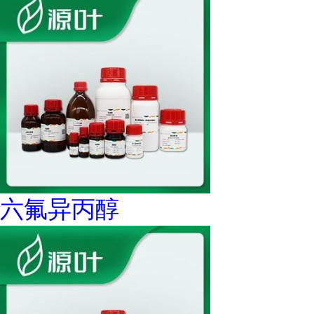
六氟异丙醇