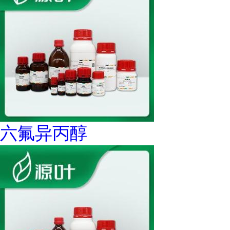
六氟异丙醇