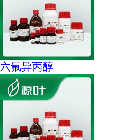
六氟异丙醇