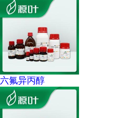
六氟异丙醇