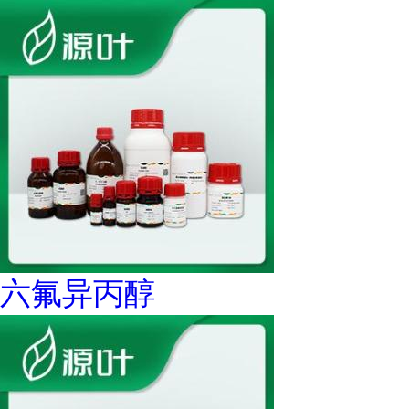
六氟异丙醇