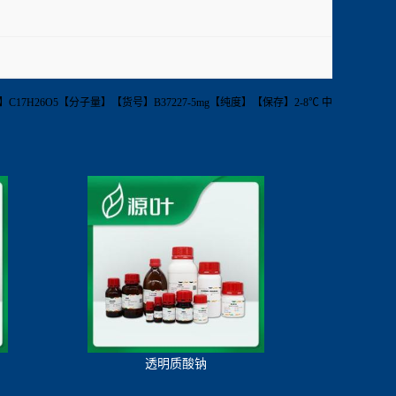
2260801-15-6【分子式】C17H26O5【分子量】【货号】B37227-5mg【纯度】【保存】2-8℃ 中
透明质酸钠