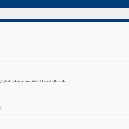
,10β- dihydroxyeremophil-7(11)-en-12,8α-olide
6