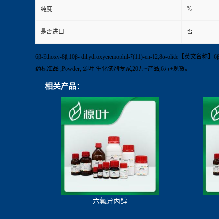
%
纯度
是否进口
否
6β-Ethoxy-8β,10β- dihydroxyeremophil-7(11)-en-12,8α-olide
药标准品 ;Powder; 源叶 生化试剂专家;20万+产品,6万+现货。
相关产品：
六氟异丙醇