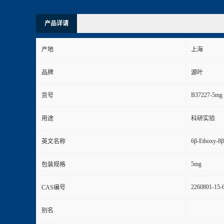
产品详请
产地
上海
品牌
源叶
B37227-5mg
货号
用途
科研实验
6β-Ethoxy-8β
英文名称
5mg
包装规格
2260801-15-
CAS编号
别名