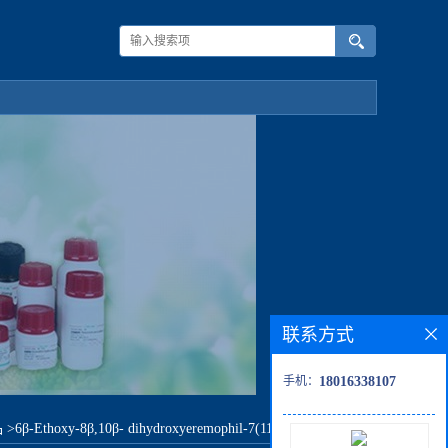
联系方式
手机：
18016338107
品
>
6β-Ethoxy-8β,10β- dihydroxyeremophil-7(11)-en-12,8α-olide