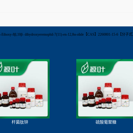
【英文名称】6β-Ethoxy-8β,10β- dihydroxyeremophil-7(11)-en-12,8α-olide【CAS】
杆菌肽锌
硫酸葡聚糖