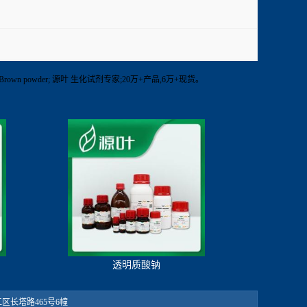
;Brown powder; 源叶 生化试剂专家;20万+产品,6万+现货。
透明质酸钠
：松江区长塔路465号6幢