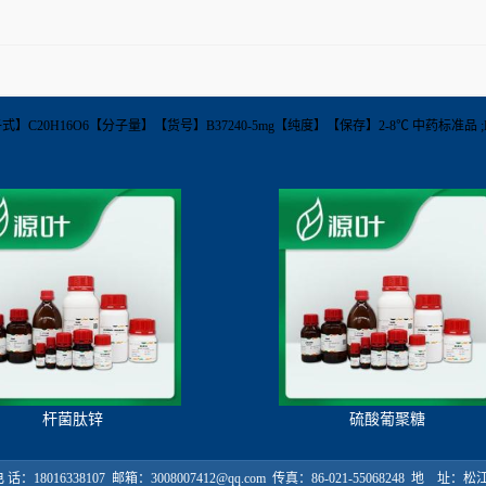
-86-9【分子式】C20H16O6【分子量】【货号】B37240-5mg【纯度】【保存】2-8℃ 中药标准品 
杆菌肽锌
硫酸葡聚糖
18016338107 邮箱：3008007412@qq.com 传真：86-021-55068248 地 址