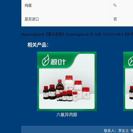
%
纯度
是否进口
否
Hyperwightin B【英文名称】Hyperwightin B【CAS】2374723
相关产品：
六氟异丙醇
联系人：李女士 电 话：