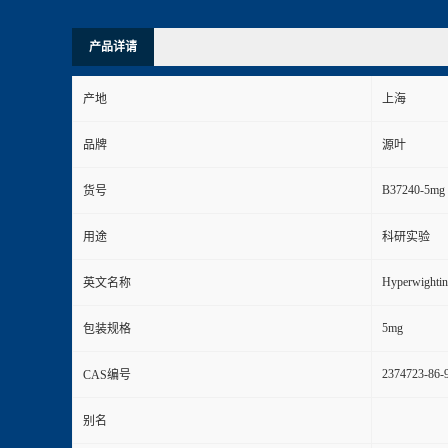
产品详请
产地
上海
品牌
源叶
B37240-5mg
货号
用途
科研实验
Hyperwightin
英文名称
5mg
包装规格
2374723-86-
CAS编号
别名